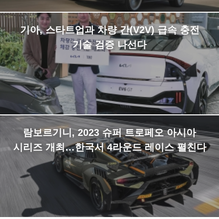
기아, 스타트업과 차량 간(V2V) 급속 충전
기술 검증 나선다
람보르기니, 2023 슈퍼 트로페오 아시아
시리즈 개최…한국서 4라운드 레이스 펼친다