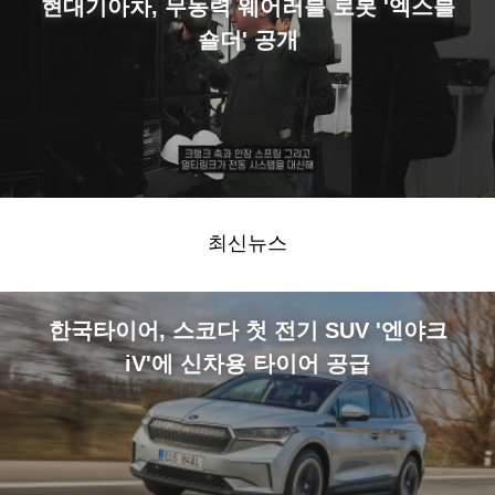
현대기아차, 무동력 웨어러블 로봇 '엑스블
숄더' 공개
최신뉴스
한국타이어, 스코다 첫 전기 SUV '엔야크
iV'에 신차용 타이어 공급