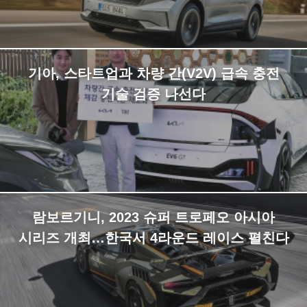
기아, 스타트업과 차량 간(V2V) 급속 충전
기술 검증 나선다
람보르기니, 2023 슈퍼 트로페오 아시아
시리즈 개최…한국서 4라운드 레이스 펼친다