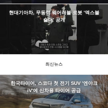
현대기아차, 무동력 웨어러블 로봇 '엑스블
숄더' 공개
최신뉴스
한국타이어, 스코다 첫 전기 SUV '엔야크
iV'에 신차용 타이어 공급