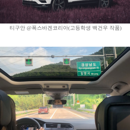
티구안 @폭스바겐코리아(고등학생 백건우 작품)