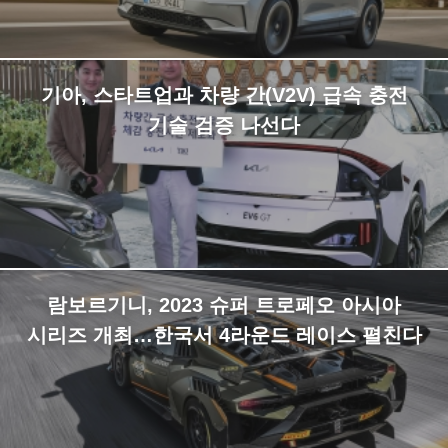
기아, 스타트업과 차량 간(V2V) 급속 충전
기술 검증 나선다
람보르기니, 2023 슈퍼 트로페오 아시아
시리즈 개최…한국서 4라운드 레이스 펼친다