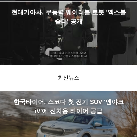
현대기아차, 무동력 웨어러블 로봇 '엑스블
숄더' 공개
최신뉴스
한국타이어, 스코다 첫 전기 SUV '엔야크
iV'에 신차용 타이어 공급