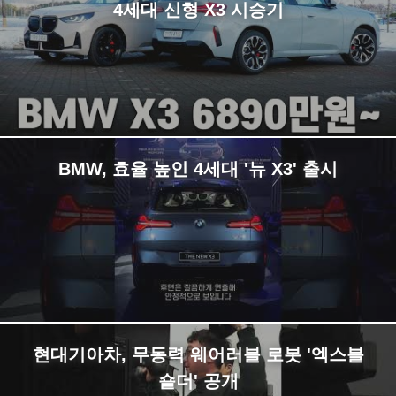
4세대 신형 X3 시승기
BMW, 효율 높인 4세대 '뉴 X3' 출시
현대기아차, 무동력 웨어러블 로봇 '엑스블
숄더' 공개