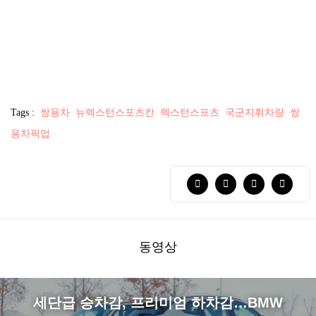
Tags :
쌍용차
뉴렉스턴스포츠칸
렉스턴스포츠
국군지휘차량
쌍
용차픽업
동영상
세단급 승차감, 프리미엄 하차감…BMW